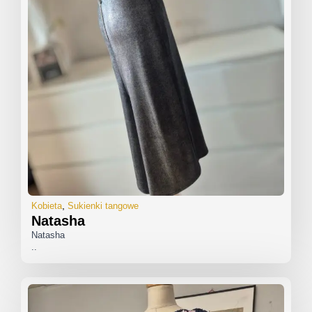
Kobieta
Sukienki tangowe
Natasha
Natasha
..