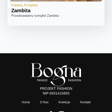
Kobieta
Komplety
Zambita
Przedstawiamy komplet Zambita
..
PROJEKT FASHION
NIP 6931415893
Home
O Nas
Kolekcje
Kontakt